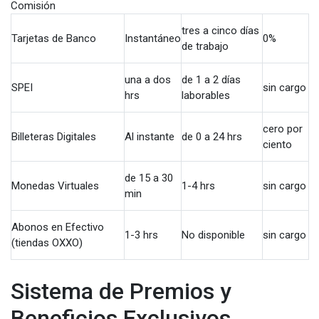
Comisión
tres a cinco días
Tarjetas de Banco
Instantáneo
0%
de trabajo
una a dos
de 1 a 2 días
SPEI
sin cargo
hrs
laborables
cero por
Billeteras Digitales
Al instante
de 0 a 24 hrs
ciento
de 15 a 30
Monedas Virtuales
1-4 hrs
sin cargo
min
Abonos en Efectivo
1-3 hrs
No disponible
sin cargo
(tiendas OXXO)
Sistema de Premios y
Beneficios Exclusivos