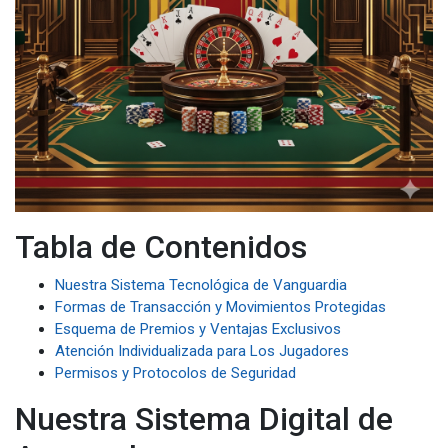
Tabla de Contenidos
Nuestra Sistema Tecnológica de Vanguardia
Formas de Transacción y Movimientos Protegidas
Esquema de Premios y Ventajas Exclusivos
Atención Individualizada para Los Jugadores
Permisos y Protocolos de Seguridad
Nuestra Sistema Digital de