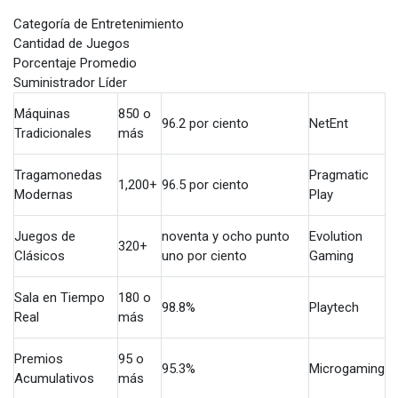
Categoría de Entretenimiento
Cantidad de Juegos
Porcentaje Promedio
Suministrador Líder
Máquinas
850 o
96.2 por ciento
NetEnt
Tradicionales
más
Tragamonedas
Pragmatic
1,200+
96.5 por ciento
Modernas
Play
Juegos de
noventa y ocho punto
Evolution
320+
Clásicos
uno por ciento
Gaming
Sala en Tiempo
180 o
98.8%
Playtech
Real
más
Premios
95 o
95.3%
Microgaming
Acumulativos
más