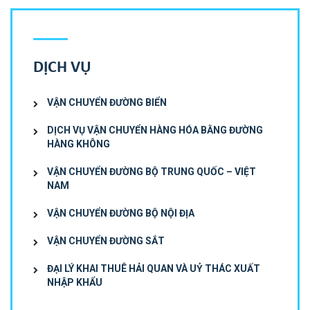
DỊCH VỤ
VẬN CHUYỂN ĐƯỜNG BIỂN
DỊCH VỤ VẬN CHUYỂN HÀNG HÓA BẰNG ĐƯỜNG
HÀNG KHÔNG
VẬN CHUYỂN ĐƯỜNG BỘ TRUNG QUỐC – VIỆT
NAM
VẬN CHUYỂN ĐƯỜNG BỘ NỘI ĐỊA
VẬN CHUYỂN ĐƯỜNG SẮT
ĐẠI LÝ KHAI THUÊ HẢI QUAN VÀ UỶ THÁC XUẤT
NHẬP KHẨU