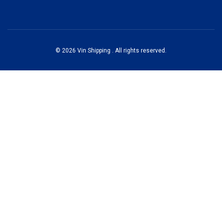
© 2026 Vin Shipping . All rights reserved.