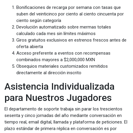
Bonificaciones de recarga por semana con tasas que
suben del veinticinco por ciento al ciento cincuenta por
ciento según categoría
Devolución automatizado sobre mermas totales
calculado cada mes sin límites máximos
Giros gratuitos exclusivos en estrenos frescos antes de
oferta abierta
Acceso preferente a eventos con recompensas
combinados mayores a $2,000,000 MXN
Obsequios materiales customizados remitidos
directamente al dirección inscrito
Asistencia Individualizada
para Nuestros Jugadores
El departamento de soporte trabaja sin parar los trescientos
sesenta y cinco jornadas del año mediante conversación en
tiempo real, email digital, llamada y plataforma de peticiones. El
plazo estándar de primera réplica en conversación es por