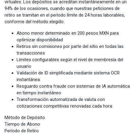
virtuales. Los depósitos se acreditan instantáneamente en un
94% de los ocasiones, cuando que nuestras peticiones de
retiro se tramitan en el período límite de 24 horas laborables,
conforme del método elegido.
Abono menor determinado en 200 pesos MXN para
optimizar disponibilidad
Retiros sin comisiones por parte del sitio en todas las
transacciones
Límites configurables según el nivel de membresía del
usuario
Validación de ID simplificada mediante sistema OCR
instantánea
Resguardo contra fraude con sistemas de IA automática
en tiempo instantáneo
Transformación automatizada de valuta con
cotizaciones competitivas renovadas cada hora
Método de Depósito
Tiempo de Abono
Período de Retiro